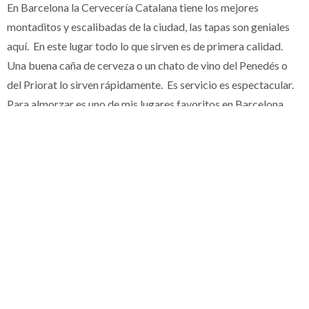
En Barcelona la Cervecería Catalana tiene los mejores
montaditos y escalibadas de la ciudad, las tapas son geniales
aquí. En este lugar todo lo que sirven es de primera calidad.
Una buena caña de cerveza o un chato de vino del Penedés o
del Priorat lo sirven rápidamente. Es servicio es espectacular.
Para almorzar es uno de mis lugares favoritos en Barcelona.
Están ubicados en Carrer de Mallorca #236Barcelona,
España. Tel. +34 932 160 368
No Older Articles
NEXT ARTICLE
El Chalet, Zaragoza, España.