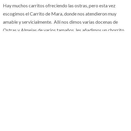
Hay muchos carritos ofreciendo las ostras, pero esta vez
escogimos el Carrito de Mara, donde nos atendieron muy
amable y servicialmente. Allí nos dimos varias docenas de
Ostras y Almejas de varios tamaños, les añadimos un chorrito
de limón criollo con unas gotas de pique… un verdadero manjar
de frescura acompañado de una cerveza fría. Una buena forma
de comenzar un pasadía de playa.