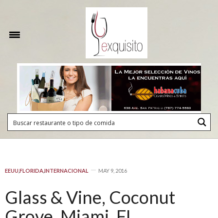
EEUU
,
FLORIDA
,
INTERNACIONAL
MAY 9, 2016
Glass & Vine, Coconut
Grove, Miami, FL