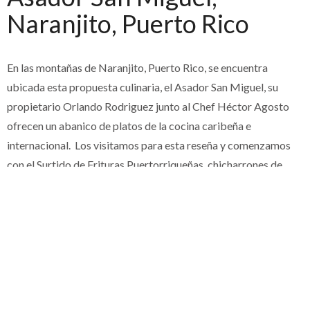
Naranjito, Puerto Rico
En las montañas de Naranjito, Puerto Rico, se encuentra
ubicada esta propuesta culinaria, el Asador San Miguel, su
propietario Orlando Rodriguez junto al Chef Héctor Agosto
ofrecen un abanico de platos de la cocina caribeña e
internacional. Los visitamos para esta reseña y comenzamos
con el Surtido de Frituras Puertorriqueñas, chicharrones de
pollo, bolitas de queso, arepitas de coco y empanadillas de
longaniza de pollo, de todas las que mas me gustaron fueron las
empanadillas, las salsas que acompañaban las frituras fueron el
alioli de piña, la de queso Monterrey y Cheddar fundido con
vino blanco y el mojo de bacalao, me gustó el alioli. Seguimos
con las Croquetas de jamón, estas no me impresionaron, las de
risotto y chorizo estaban mejores, también sirvieron aparte las