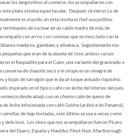
pasan los langostinos al comerse, los acompañaron con
este plato estaba espectacular. Después sirvieron Lo de
almente es el pollo, en esta receta el chef usa pollitos
y terminados de cocinar en un caldo madre de más de
 acompañó con arroz con coloniao que es mezclado con la
plátanos maduros, gandules y albahaca. Seguidamente nos
as pequeñas que eran de la abuela de José, ambos cursos
ron el Raspadito para el Calor, una variante del granizado o
a conserva de chayote seco y el sirope es un vinagre de
s y hojas de tarragón que le da un toque anisado riquísimo.
uelo
, inspirado en el típico cafe con leche del interior del país,
 comienza desde abajo con un
cheese
cake
de queso de
a de leche infusionada con café Geisha (arábica de Panamá),
n semillas de ñaju tostadas, este último se usa a veces como
te y delicioso. Los vinos que nos acompañaron fueron Pícaro
ibera del Duero, España y Nautilus Pinot Noir, Marlborough