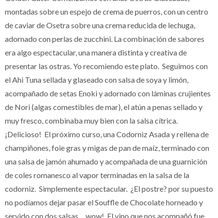
montadas sobre un espejo de crema de puerros, con un centro
de caviar de Osetra sobre una crema reducida de lechuga,
adornado con perlas de zucchini. La combinación de sabores
era algo espectacular, una manera distinta y creativa de
presentar las ostras. Yo recomiendo este plato. Seguimos con
el Ahi Tuna sellada y glaseado con salsa de soya y limón,
acompañado de setas Enoki y adornado con láminas crujientes
de Nori (algas comestibles de mar), el atún a penas sellado y
muy fresco, combinaba muy bien con la salsa cítrica.
¡Delicioso! El próximo curso, una Codorniz Asada y rellena de
champiñones, foie gras y migas de pan de maíz, terminado con
una salsa de jamón ahumado y acompañada de una guarnición
de coles romanesco al vapor terminadas en la salsa de la
codorniz. Simplemente espectacular. ¿El postre? por su puesto
no podíamos dejar pasar el Souffle de Chocolate horneado y
servido con dos salsas… wow! El vino que nos acompañó fue