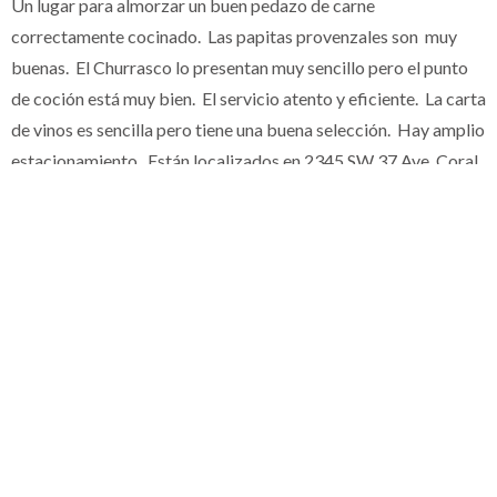
Un lugar para almorzar un buen pedazo de carne
correctamente cocinado. Las papitas provenzales son muy
buenas. El Churrasco lo presentan muy sencillo pero el punto
de coción está muy bien. El servicio atento y eficiente. La carta
de vinos es sencilla pero tiene una buena selección. Hay amplio
estacionamiento. Están localizados en 2345 SW 37 Ave. Coral
Gables, Miami, FL. Tel. 305-444-2494
PREVIOUS ARTICLE
La Rosa, Miami, FL
NEXT ARTICLE
Havana Harry's, Coral Gables, Miami, FL