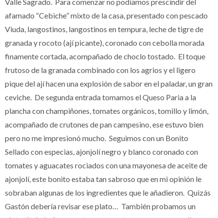
Valle Sagrado. Para comenzar no podíamos prescindir del
afamado “Cebiche” mixto de la casa, presentado con pescado
Viuda, langostinos, langostinos en tempura, leche de tigre de
granada y rocoto (ají picante), coronado con cebolla morada
finamente cortada, acompañado de choclo tostado. El toque
frutoso de la granada combinado con los agrios y el ligero
pique del ají hacen una explosión de sabor en el paladar, un gran
ceviche. De segunda entrada tomamos el Queso Paria a la
plancha con champiñones, tomates orgánicos, tomillo y limón,
acompañado de crutones de pan campesino, ese estuvo bien
pero no me impresionó mucho. Seguimos con un Bonito
Sellado con especias, ajonjolí negro y blanco coronado con
tomates y aguacates rociados con una mayonesa de aceite de
ajonjolí, este bonito estaba tan sabroso que en mi opinión le
sobraban algunas de los ingredientes que le añadieron. Quizás
Gastón debería revisar ese plato… También probamos un