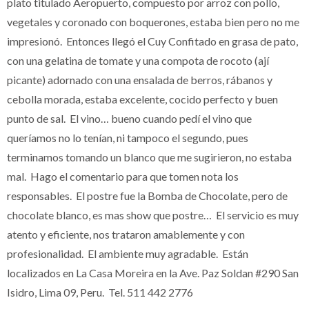
plato titulado Aeropuerto, compuesto por arroz con pollo,
vegetales y coronado con boquerones, estaba bien pero no me
impresionó. Entonces llegó el Cuy Confitado en grasa de pato,
con una gelatina de tomate y una compota de rocoto (ají
picante) adornado con una ensalada de berros, rábanos y
cebolla morada, estaba excelente, cocido perfecto y buen
punto de sal. El vino… bueno cuando pedí el vino que
queríamos no lo tenían, ni tampoco el segundo, pues
terminamos tomando un blanco que me sugirieron, no estaba
mal. Hago el comentario para que tomen nota los
responsables. El postre fue la Bomba de Chocolate, pero de
chocolate blanco, es mas show que postre… El servicio es muy
atento y eficiente, nos trataron amablemente y con
profesionalidad. El ambiente muy agradable. Están
localizados en La Casa Moreira en la
Ave. Paz Soldan #290 San
Isidro
,
Lima 09
,
Peru. Tel. 511 442 2776